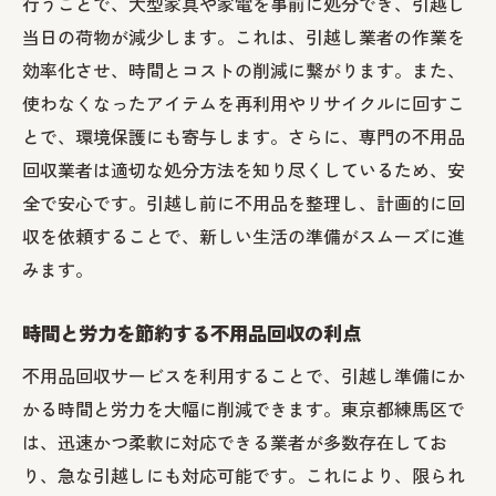
行うことで、大型家具や家電を事前に処分でき、引越し
引越し前に知っておきたい不用品回収の基
当日の荷物が減少します。これは、引越し業者の作業を
礎知識
効率化させ、時間とコストの削減に繋がります。また、
不用品を効率的に処分するための計画作成
使わなくなったアイテムを再利用やリサイクルに回すこ
法
とで、環境保護にも寄与します。さらに、専門の不用品
不用品回収サービス活用で手間を省くコツ
回収業者は適切な処分方法を知り尽くしているため、安
全で安心です。引越し前に不用品を整理し、計画的に回
引越し前に分類しておくべき不用品の種類
収を依頼することで、新しい生活の準備がスムーズに進
ストレスを軽減するための不用品回収のス
みます。
ケジュール管理
練馬区での信頼できる不用品回収業者の探
時間と労力を節約する不用品回収の利点
し方
不用品回収サービスを利用することで、引越し準備にか
2LDK引越し時の家具家電処分に最適な不用品回
かる時間と労力を大幅に削減できます。東京都練馬区で
収サービスとは
は、迅速かつ柔軟に対応できる業者が多数存在してお
大型家具や家電の効率的な処分方法
り、急な引越しにも対応可能です。これにより、限られ
不用品回収サービスが提供する引越し支援