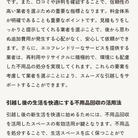
不用品回収を最大限に活用するための工夫
です。また、口コミや評判を確認することで、信頼性の
練馬区の不用品回収サービスの割引情報
高い業者を選ぶための重要な指標となります。料金体系
が明確であることも重要なポイントです。見積もりをし
不用品回収と廃棄物管理の新しいトレンド
っかりと提示してくれる業者を選ぶことで、後から思わ
不用品回収後の生活空間の活用アイデア
ぬ追加費用が発生する心配がなく、安心して依頼ができ
ストレスフリーな引越しを実現する不用品回収
ます。さらに、エコフレンドリーなサービスを提供する
のヒントと練馬区のサービス
業者は、再利用やリサイクルに積極的で、環境にも配慮
引越しストレスを軽減する不用品回収の秘
した不用品の処分を実現してくれます。これらの要素を
訣
考慮して業者を選ぶことにより、スムーズな引越しをサ
練馬区での人気不用品回収サービスの特徴
ポートすることができます。
効率的な引越しを導く不用品回収の計画
引越し後の生活を快適にする不用品回収の活用法
引越し後に快適な生活を送るための不用品
回収活用法
引越し後の新生活を快適に始めるためには、不用品回収
不用品回収で環境に優しい引越しを実現す
を活用したスペースの有効活用が鍵となります。不用品
る方法
を処分することで、生活スペースを広く保つことがで