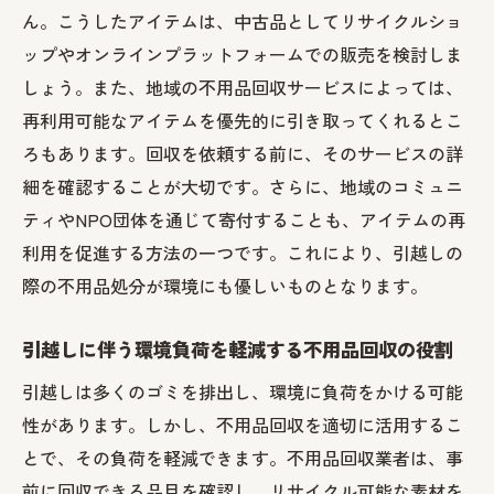
不用品回収サービスを選ぶ際の重要ポイン
ん。こうしたアイテムは、中古品としてリサイクルショ
ト
ップやオンラインプラットフォームでの販売を検討しま
2LDKからの引越しで役立つ練馬区の不用品回収
しょう。また、地域の不用品回収サービスによっては、
活用法
再利用可能なアイテムを優先的に引き取ってくれるとこ
ろもあります。回収を依頼する前に、そのサービスの詳
引越し時に出る不用品の分類方法
細を確認することが大切です。さらに、地域のコミュニ
練馬区の不用品回収料金の相場と比較
ティやNPO団体を通じて寄付することも、アイテムの再
不用品回収サービスの利用で得られるメリ
利用を促進する方法の一つです。これにより、引越しの
ット
際の不用品処分が環境にも優しいものとなります。
引越しの際に出る粗大ゴミの処理方法
不用品回収を通じて新生活を始めるための
引越しに伴う環境負荷を軽減する不用品回収の役割
ヒント
引越しは多くのゴミを排出し、環境に負荷をかける可能
練馬区での不用品回収の成功事例紹介
性があります。しかし、不用品回収を適切に活用するこ
不用品回収で引越しの手間を減らすための練馬
とで、その負荷を軽減できます。不用品回収業者は、事
区内のサービス紹介
前に回収できる品目を確認し、リサイクル可能な素材を