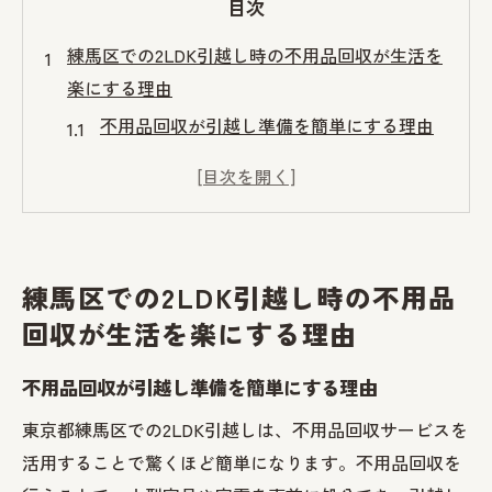
目次
練馬区での2LDK引越し時の不用品回収が生活を
楽にする理由
不用品回収が引越し準備を簡単にする理由
時間と労力を節約する不用品回収の利点
不用品回収で再利用可能なアイテムの管理
法
引越しに伴う環境負荷を軽減する不用品回
練馬区での2LDK引越し時の不用品
収の役割
回収が生活を楽にする理由
練馬区内での不用品回収対応業者の選び方
引越し後の生活を快適にする不用品回収の
不用品回収が引越し準備を簡単にする理由
活用法
東京都練馬区での2LDK引越しは、不用品回収サービスを
不用品回収を利用した引越し準備でストレスを
活用することで驚くほど簡単になります。不用品回収を
減らす方法