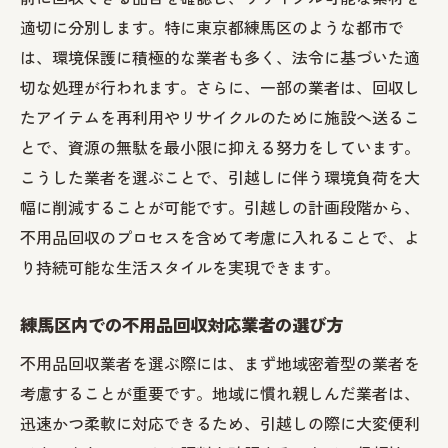
引越し前にチェックしたい不用品回収サー
適切に分別します。特に東京都練馬区のような都市で
ビスリスト
は、環境保護に積極的な業者も多く、法令に基づいた適
練馬区内での不用品回収サービスの問い合
切な処理が行われます。さらに、一部の業者は、回収し
わせ方法
たアイテムを再利用やリサイクルのために施設へ送るこ
とで、資源の無駄を最小限に抑える努力をしています。
不用品回収サービスの選定基準
こうした業者を選ぶことで、引越しに伴う環境負荷を大
引越し時のおすすめ不用品回収プラン
幅に削減することが可能です。引越しの計画段階から、
練馬区の不用品回収サービスの実績と評価
不用品回収のプロセスを含めて考慮に入れることで、よ
不用品回収を依頼する際の注意点
り持続可能な生活スタイルを実現できます。
引越し前に知っておくべき練馬区の不用品回収
の賢い使い方
練馬区内での不用品回収対応業者の選び方
不用品回収の申し込み手順と流れ
不用品回収業者を選ぶ際には、まず地域密着型の業者を
賢い不用品回収で得られる経済的なメリッ
考慮することが重要です。地域に慣れ親しんだ業者は、
ト
迅速かつ柔軟に対応できるため、引越しの際に大変便利