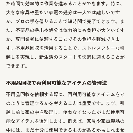
た時間で効率的に作業を進めることができます。特に、
故障した家電製品の安全な処分方法
大きな家具や重たい家電の処分は一人では難しいです
練馬区での家具家電の不用品回収の手続き
が、プロの手を借りることで短時間で完了できます。ま
不用品回収を活用したリサイクルの可能性
た、不要品の搬出や処分は体力的にも負担が大きいです
が、専門業者に依頼することでその負担を軽減できま
家具家電の処分前に考慮すべきポイント
す。不用品回収を活用することで、ストレスフリーな引
練馬区の不用品回収サービスで引越し準備を効
越しを実現し、新生活のスタートを快適に迎えることが
率化する
できます。
引越し準備における不用品回収の役割
練馬区の不用品回収サービスの特徴
不用品回収で再利用可能なアイテムの管理法
引越し前の不用品回収で知っておくべき法
不用品回収を依頼する際に、再利用可能なアイテムをど
律
のように管理するかを考えることは重要です。まず、引
不用品回収を効率化するための事前準備
越し前に家の中を整理し、使わなくなったがまだ使用可
練馬区での引越し時に利用可能な不用品回
能なアイテムを選別します。例えば、家具や家電製品の
収サービス
中には、まだ十分に使用できるものがあるかもしれませ