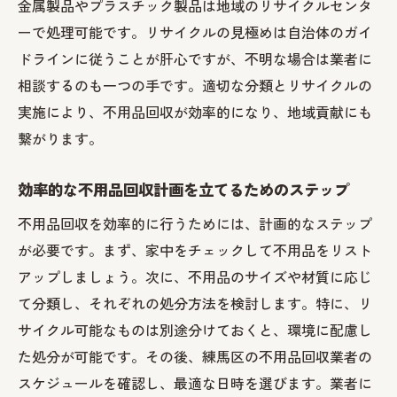
金属製品やプラスチック製品は地域のリサイクルセンタ
回収日を逃さないためのスケジュール管理
ーで処理可能です。リサイクルの見極めは自治体のガイ
術
ドラインに従うことが肝心ですが、不明な場合は業者に
分別後の不用品の処理手順と注意点
相談するのも一つの手です。適切な分類とリサイクルの
実施により、不用品回収が効率的になり、地域貢献にも
環境に優しい分別と処分法の選び方
繋がります。
練馬区におけるゴミの分別に関するよくあ
る質問
効率的な不用品回収計画を立てるためのステップ
環境に優しい不用品回収の取り組みで地域社会
不用品回収を効率的に行うためには、計画的なステップ
に貢献しよう
が必要です。まず、家中をチェックして不用品をリスト
リサイクルセンターを活用した不用品の再
アップしましょう。次に、不用品のサイズや材質に応じ
利用方法
て分類し、それぞれの処分方法を検討します。特に、リ
地域社会に貢献するためのエコ活動の紹介
サイクル可能なものは別途分けておくと、環境に配慮し
環境負荷を減らすための不用品回収アイデ
た処分が可能です。その後、練馬区の不用品回収業者の
ア
スケジュールを確認し、最適な日時を選びます。業者に