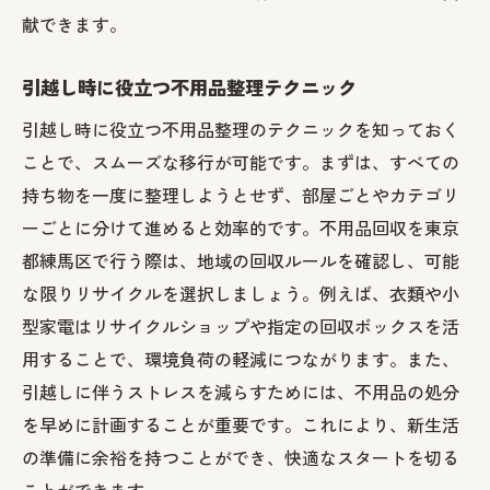
方法
献できます。
練馬区で不用品を安全に処分するための注意点
引越し時に役立つ不用品整理テクニック
不用品処分時に注意すべき安全ガイドライ
ン
引越し時に役立つ不用品整理のテクニックを知っておく
危険物の安全な分別と処理方法
ことで、スムーズな移行が可能です。まずは、すべての
持ち物を一度に整理しようとせず、部屋ごとやカテゴリ
不用品の運搬中に発生するリスクとその対
ーごとに分けて進めると効率的です。不用品回収を東京
策
都練馬区で行う際は、地域の回収ルールを確認し、可能
練馬区の安全基準に基づく不用品処分法
な限りリサイクルを選択しましょう。例えば、衣類や小
安全な不用品回収のための地域協力の重要
型家電はリサイクルショップや指定の回収ボックスを活
性
用することで、環境負荷の軽減につながります。また、
不用品回収時の安全を守るための装備とツ
引越しに伴うストレスを減らすためには、不用品の処分
ール
を早めに計画することが重要です。これにより、新生活
引越し前に知るべき不用品回収の法律と規則
の準備に余裕を持つことができ、快適なスタートを切る
練馬区の不用品回収に関する法律の概要