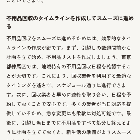
ことができます。
法律を遵守するための不用品処分手順
不用品回収のタイムラインを作成してスムーズに進め
不用品回収に関する罰則とその回避方法
る
法律改正に対応した最新の不用品回収情報
不用品回収をスムーズに進めるためには、効果的なタイ
引越し前に確認すべき法的手続きと書類
ムラインの作成が鍵です。まず、引越しの数週間前から
不用品回収に関するよくある法律相談とそ
計画を立て始め、不用品リストを作成しましょう。東京
の回答
都練馬区では、地域特有の不用品回収日程を確認するこ
プロが教える不用品回収での個人情報保護の重
とが大切です。これにより、回収業者を利用する最適な
要性
タイミングを逃さず、スケジュール通りに進行できま
個人情報を含む不用品の安全な処理方法
す。次に、回収業者と早めに連絡を取り合い、日程を予
不用品回収時のデータ消去方法とその必要
約しておくことで安心です。多くの業者が当日対応を提
性
供しているため、急な変更にも柔軟に対処可能です。最
個人情報保護のためのシュレッダー利用術
後に、引越し当日までに不用品をすべて処分し終えるよ
回収業者に個人情報を提供する際の注意点
うに計画を立てておくと、新生活の準備がよりスムーズ