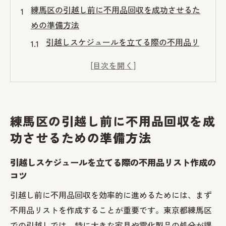
練馬区の引越し前に不用品回収を成功させるた
めの準備方法
引越しスケジュールを立てる際の不用品リ
スト作成のコツ
不用品の分類とリサイクル可能品の見極め
方
効率的な不用品回収計画を立てるためのス
練馬区の引越し前に不用品回収を成
テップ
功させるための準備方法
練馬区の不用品回収ルールを事前に確認す
る方法
引越しスケジュールを立てる際の不用品リスト作成の
引越し時に役立つ不用品整理テクニック
コツ
不用品回収のタイムラインを作成してスム
引越し前に不用品回収を効率的に進めるためには、まず
ーズに進める
不用品リストを作成することが重要です。東京都練馬区
不用品回収業者選びのコツと練馬区での最適な
での引越しでは、特に大きな家具や電化製品の処分が課