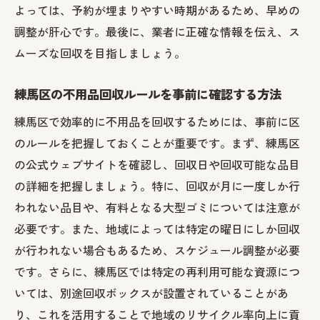
持続可能な不用品処分のための地域イベン
よっては、予約が埋まりやすい時期があるため、早めの
ト参加
調整が肝心です。最後に、業者に正確な情報を伝え、ス
環境に優しい不用品回収のための新技術の
ムーズな回収を目指しましょう。
活用
練馬区の不用品回収ルールを事前に確認する方法
練馬区でのエコロジカルな不用品回収事例
不用品回収中に避けたいトラブルとその防止策
練馬区で効率的に不用品を回収するためには、事前に区
のルールを把握しておくことが重要です。まず、練馬区
不用品回収トラブル事例とその解決策
の公式ウェブサイトを確認し、回収日や回収可能な品目
業者選びにおけるトラブル回避のためのチ
の詳細を把握しましょう。特に、回収が月に一度しか行
ェックポイント
われない品目や、有料となる大型ゴミについては注意が
不用品処理中の安全確保と事故防止策
必要です。また、地域によっては特定の曜日にしか回収
時間とコストを節約するためのトラブル予
が行われない場合もあるため、スケジュール調整が必要
防策
です。さらに、練馬区では特定の再利用可能な資源につ
回収日当日のトラブルを防ぐための準備
いては、別途回収ボックスが設置されていることがあ
不用品回収における法的トラブルを避ける
り、これを活用することで地域のリサイクル率向上に貢