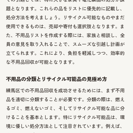
選択肢
題となります。これらの品をリストに優先的に記載し、
口コミや評判を活用した信頼できる業者の
処分方法を考えましょう。リサイクル可能なものやまだ
見つけ方
使用できるものは、売却や寄付も選択肢となります。ま
費用対効果を考慮した業者選びのポイント
た、不用品リストを作成する際には、家族と相談し、全
員の意見を取り入れることで、スムーズな引越し計画が
練馬区特有の不用品回収業者のサービスを
立てられます。これにより、負担を軽減しつつ、効率的
比較する方法
な不用品回収が可能となります。
業者との契約時に確認すべき重要な項目
優れたサービスを提供する業者の特徴
不用品の分類とリサイクル可能品の見極め方
練馬区で利用可能な不用品回収業者の一覧
練馬区での不用品回収を成功させるためには、まず不用
とレビュー
品を適切に分類することが必要です。分類の際は、燃え
ゴミの分別が鍵！練馬区で不用品を効率的に処
るゴミ、燃えないゴミ、そしてリサイクル可能な品に分
分する方法
けることを基本とします。特にリサイクル可能品は、環
練馬区のゴミ分別ルールを理解する手順
境に優しい処分方法として注目されています。例えば、
よくある分別ミスを防ぐためのヒント