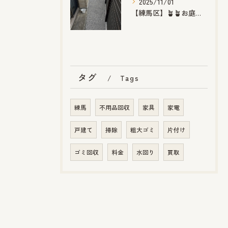
2025/11/01
【練馬区】🪴🪴お庭のお手入れ🪴🪴
タグ
Tags
練馬
不用品回収
家具
家電
戸建て
掃除
粗大ゴミ
片付け
ゴミ回収
料金
水回り
買取