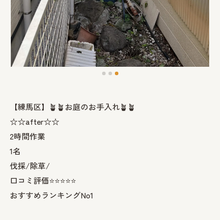
【練馬区】🪴🪴お庭のお手入れ🪴🪴
☆☆after☆☆
2時間作業
1名
伐採/除草/
口コミ評価⭐️⭐️⭐️⭐️⭐️
おすすめランキングNo1