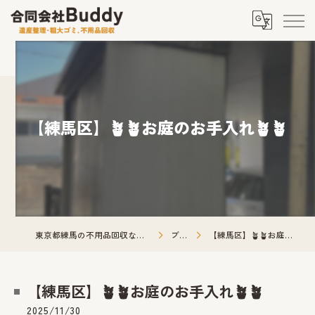
【練馬区】🪴🪴お庭のお手入れ🪴🪴
東京都練馬の不用品回収なら合同会社Buddy
ブログ
【練馬区】🪴🪴お庭のお手入れ🪴🪴
【練馬区】🪴🪴お庭のお手入れ🪴🪴
2025/11/30