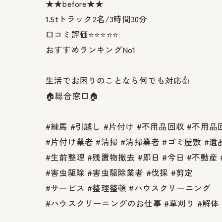
★★before★★
1.5tトラック2名/3時間30分
口コミ評価⭐️⭐️⭐️⭐️⭐️
おすすめランキングNo1
生活でお困りのことなら何でも対応👍
🏠総合窓口🏠
#練馬 #引越し #片付け #不用品回収 #不用
#片付け業者 #清掃 #清掃業者 #ゴミ屋敷 #遺
#生前整理 #残置物撤去 #即日 #今日 #不動産
#害虫駆除 #害虫駆除業者 #伐採 #剪定
#サービス #整理整頓 #ハウスクリーニング
#ハウスクリーニングのお仕事 #草刈り #解体 