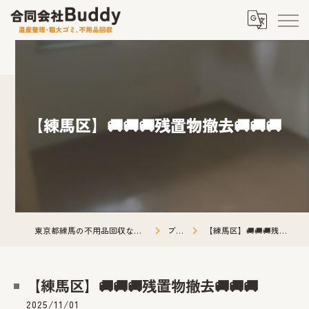
【練馬区】🚚🚚🚚残置物撤去🚚🚚🚚
東京都練馬の不用品回収なら合同会社Buddy
ブログ
【練馬区】🚚🚚🚚残置物撤去🚚🚚🚚
【練馬区】🚚🚚🚚残置物撤去🚚🚚🚚
2025/11/01