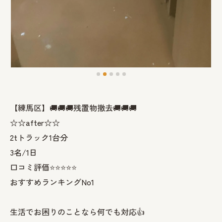
【練馬区】🚚🚚🚚残置物撤去🚚🚚🚚
☆☆after☆☆
2tトラック1台分
3名/1日
口コミ評価⭐️⭐️⭐️⭐️⭐️
おすすめランキングNo1
生活でお困りのことなら何でも対応👍