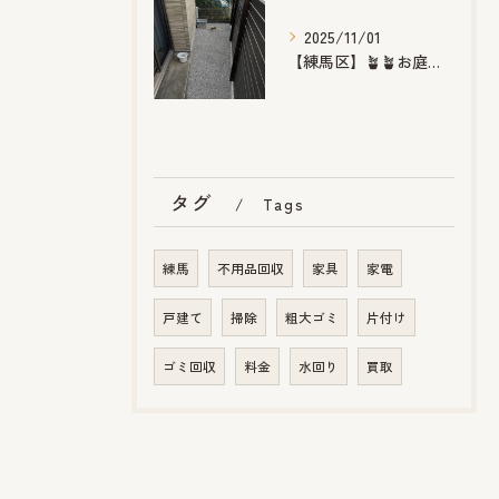
2025/11/01
【練馬区】🪴🪴お庭のお手入れ🪴🪴
タグ
Tags
練馬
不用品回収
家具
家電
戸建て
掃除
粗大ゴミ
片付け
ゴミ回収
料金
水回り
買取